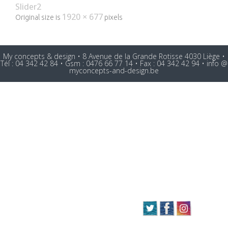
Slider2
1920 × 677
Original size is
pixels
My concepts & design • 8 Avenue de la Grande Rotisse 4030 Liège •
Tél : 04 342 42 84 • Gsm : 0476 66 77 14 • Fax : 04 342 42 94 •
info @
myconcepts-and-design.be